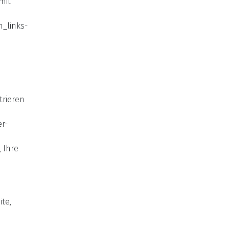
mit
n_links-
trieren
r-
 Ihre
te,