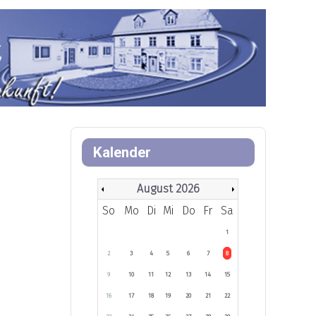
Kalender
August 2026
So
Mo
Di
Mi
Do
Fr
Sa
1
2
3
4
5
6
7
8
9
10
11
12
13
14
15
16
17
18
19
20
21
22