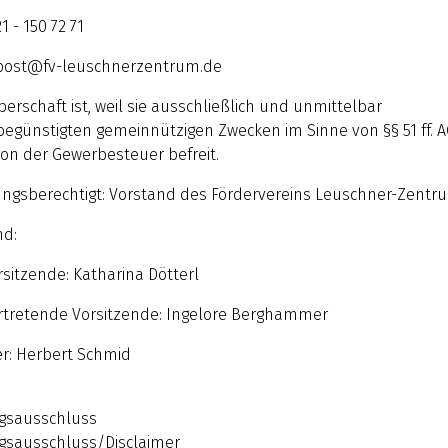
1 - 150 72 71
post@fv-leuschnerzentrum.de
perschaft ist, weil sie ausschließlich und unmittelbar
begünstigten gemeinnützigen Zwecken im Sinne von §§ 51 ff. 
von der Gewerbesteuer befreit.
ungsberechtigt: Vorstand des Fördervereins Leuschner-Zentr
nd:
rsitzende: Katharina Dötterl
ertretende Vorsitzende: Ingelore Berghammer
er: Herbert Schmid
gsausschluss
gsausschluss/Disclaimer