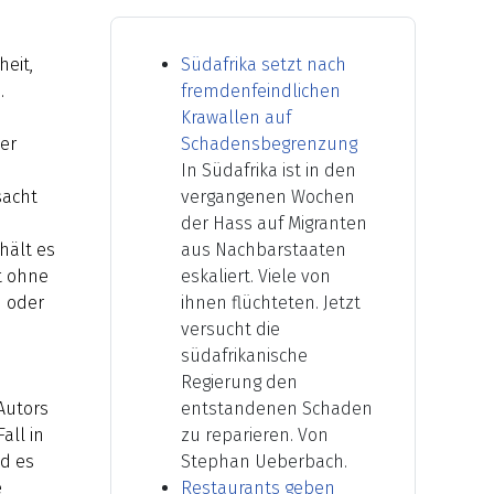
heit,
Südafrika setzt nach
.
fremdenfeindlichen
Krawallen auf
der
Schadensbegrenzung
In Südafrika ist in den
sacht
vergangenen Wochen
der Hass auf Migranten
hält es
aus Nachbarstaaten
t ohne
eskaliert. Viele von
n oder
ihnen flüchteten. Jetzt
versucht die
südafrikanische
Regierung den
Autors
entstandenen Schaden
all in
zu reparieren. Von
nd es
Stephan Ueberbach.
e
Restaurants geben