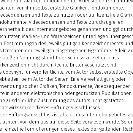
rwendeten Grafiken, Tondokumente, Videosequenzen und Tex
achten, von ihm selbst erstellte Grafiken, Tondokumente,
deosequenzen und Texte zu nutzen oder auf lizenzfreie Grafik
ndokumente, Videosequenzen und Texte zurückzugreifen.
le innerhalb des Internetangebotes genannten und ggf. durch
schützten Marken- und Warenzeichen unterliegen uneingesc
n Bestimmungen des jeweils gültigen Kennzeichenrechts un
sitzrechten der jeweiligen eingetragenen Eigentümer. Allein a
r bloßen Nennung ist nicht der Schluss zu ziehen, dass
rkenzeichen nicht durch Rechte Dritter geschützt sind!
s Copyright für veröffentlichte, vom Autor selbst erstellte Obj
ibt allein beim Autor der Seiten. Eine Vervielfältigung oder
rwendung solcher Grafiken, Tondokumente, Videosequenzen
xte in anderen elektronischen oder gedruckten Publikationen 
ne ausdrückliche Zustimmung des Autors nicht gestattet.
chtswirksamkeit dieses Haftungsausschlusses
eser Haftungsausschluss ist als Teil des Internetangebotes zu
trachten, von dem aus auf diese Seite verwiesen wurde. Sofern
er einzelne Formulierungen dieses Textes der geltenden Rec