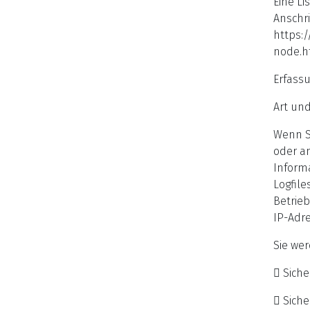
Eine Li
Anschri
https:/
node.h
Erfass
Art und
Wenn Si
oder a
Informa
Logfil
Betrie
IP-Adr
Sie we
 Sich
 Siche