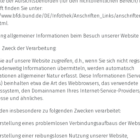
ste der Aufsichtsbehörden (für den nichtöffentlichen Bereich) 
ft finden Sie unter:
/www.bfdi.bund.de/DE/Infothek/Anschriften_Links/anschrifte
tml.
ung allgemeiner Informationen beim Besuch unserer Website
 Zweck der Verarbeitung:
e auf unsere Website zugreifen, d.h., wenn Sie sich nicht regis
nderweitig Informationen übermitteln, werden automatisch
tionen allgemeiner Natur erfasst. Diese Informationen (Serve
es) beinhalten etwa die Art des Webbrowsers, das verwendete
bssystem, den Domainnamen Ihres Internet-Service-Providers,
esse und ähnliches.
rden insbesondere zu folgenden Zwecken verarbeitet:
erstellung eines problemlosen Verbindungsaufbaus der Websi
rstellung einer reibungslosen Nutzung unserer Website,