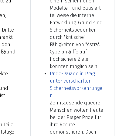
te zu
einem seiner neuen
Modelle - und pausiert
en,
teilweise die interne
Entwicklung. Grund sind
 Dritte
Sicherheitsbedenken
hränkt
durch "kritische"
d den
Fähigkeiten von "Astra".
ufgrund
Cyberangriffe auf
hochsichere Ziele
könnten möglich sein.
ekte
Pride-Parade in Prag
unter verschärften
 und
Sicherheitsvorkehrunge
ist
n
Zehntausende queere
Menschen wollen heute
bei der Prager Pride für
 Teile
ihre Rechte
htslage
demonstrieren. Doch