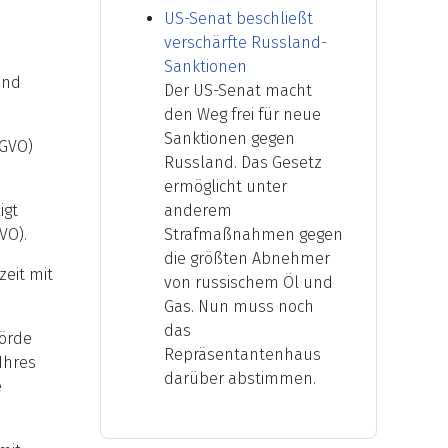
US-Senat beschließt
verschärfte Russland-
Sanktionen
und
Der US-Senat macht
den Weg frei für neue
Sanktionen gegen
SGVO)
Russland. Das Gesetz
ermöglicht unter
igt
anderem
VO).
Strafmaßnahmen gegen
die größten Abnehmer
zeit mit
von russischem Öl und
Gas. Nun muss noch
das
hörde
Repräsentantenhaus
Ihres
darüber abstimmen.
e