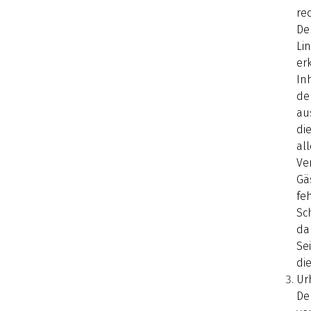
re
De
Li
er
In
der
au
di
al
Ve
Gä
fe
Sc
da
Se
die
Ur
De