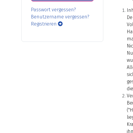
Passwort vergessen?
In
Benutzername vergessen?
De
Registrieren
Vo
Ha
ma
Ni
Nu
wu
Al
si
ge
di
Ve
Be
("
li
Kr
ih