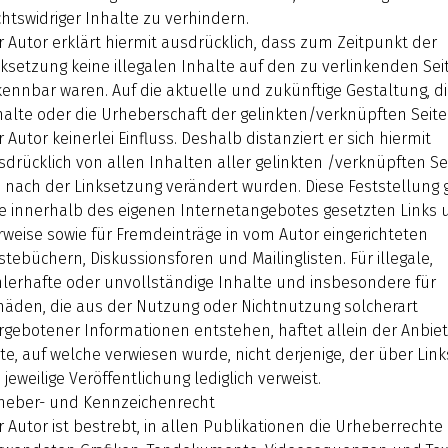
chtswidriger Inhalte zu verhindern.
r Autor erklärt hiermit ausdrücklich, dass zum Zeitpunkt der
nksetzung keine illegalen Inhalte auf den zu verlinkenden Sei
kennbar waren. Auf die aktuelle und zukünftige Gestaltung, d
halte oder die Urheberschaft der gelinkten/verknüpften Seite
 Autor keinerlei Einfluss. Deshalb distanziert er sich hiermit
sdrücklich von allen Inhalten aller gelinkten /verknüpften Se
e nach der Linksetzung verändert wurden. Diese Feststellung gi
le innerhalb des eigenen Internetangebotes gesetzten Links 
rweise sowie für Fremdeinträge in vom Autor eingerichteten
stebüchern, Diskussionsforen und Mailinglisten. Für illegale,
hlerhafte oder unvollständige Inhalte und insbesondere für
häden, die aus der Nutzung oder Nichtnutzung solcherart
rgebotener Informationen entstehen, haftet allein der Anbiet
ite, auf welche verwiesen wurde, nicht derjenige, der über Link
 jeweilige Veröffentlichung lediglich verweist.
heber- und Kennzeichenrecht
r Autor ist bestrebt, in allen Publikationen die Urheberrechte