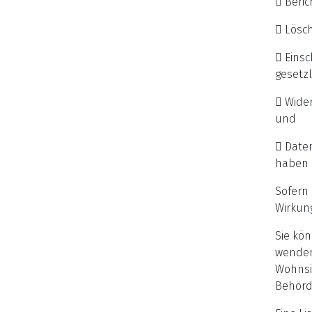
 Beric
 Lösch
 Einsc
gesetzl
 Wider
und
 Daten
haben 
Sofern 
Wirkung
Sie kön
wenden
Wohnsit
Behörd