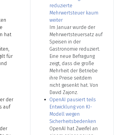
reduzierte
Mehrwertsteuer kaum
ten
weiter
ie
Im Januar wurde der
n hat
Mehrwertsteuersatz auf
Speisen in der
iten,
Gastronomie reduziert.
lt für
Eine neue Befragung
und
zeigt, dass die große
Mehrheit der Betriebe
ihre Preise seitdem
nicht gesenkt hat. Von
David Zajonz.
er der
OpenAI pausiert teils
s auf
Entwicklung von KI-
Modell wegen
Sicherheitsbedenken
 der
OpenAI hat Zweifel an