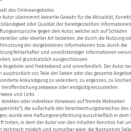
halt des Onlineangebotes
r Autor übernimmt keinerlei Gewähr für die Aktualität, Korrekt
llständigkeit oder Qualität der bereitgestellten Informationen
ftungsansprüche gegen den Autor, welche sich auf Schäden
terieller oder ideeller Art beziehen, die durch die Nutzung o
chtnutzung der dargebotenen Informationen bzw. durch die
tzung fehlerhafter und unvollständiger Informationen verur
rden, sind grundsätzlich ausgeschlossen.
le Angebote sind freibleibend und unverbindlich. Der Autor be
ch ausdrücklich vor, Teile der Seiten oder das gesamte Angebo
sonderte Ankündigung zu verändern, zu ergänzen, zu lösche
e Veröffentlichung zeitweise oder endgültig einzustellen.
rweise und Links
i direkten oder indirekten Verweisen auf fremde Webseiten
Hyperlinks"), die außerhalb des Verantwortungsbereiches des 
egen, würde eine Haftungsverpflichtung ausschließlich in dem F
aft treten, in dem der Autor von den Inhalten Kenntnis hat u
m technisch möglich und zumutbar wäre, die Nutzung im Fall