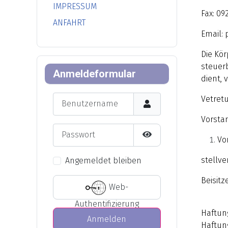
IMPRESSUM
Fax: 092
ANFAHRT
Email:
Die Kör
steuer
Anmeldeformular
dient, 
Benutzername
Vetret
Vorsta
Passwort
Vo
Passwort anzeigen
stellv
Angemeldet bleiben
Beisitz
Web-
Authentifizierung
Haftun
Anmelden
Haftun