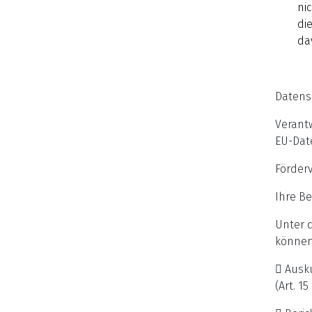
ni
di
da
Datens
Verant
EU-Dat
Förder
Ihre B
Unter 
können
 Ausk
(Art. 1