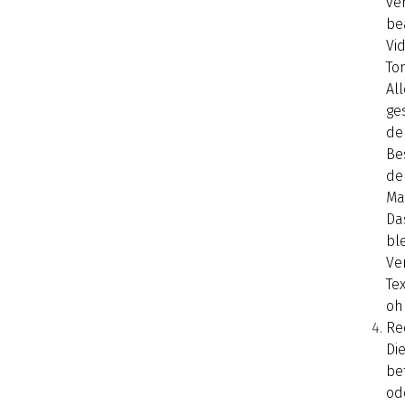
ve
be
Vi
To
Al
ge
de
Be
de
Ma
Da
ble
Ve
Te
oh
Re
Di
be
od