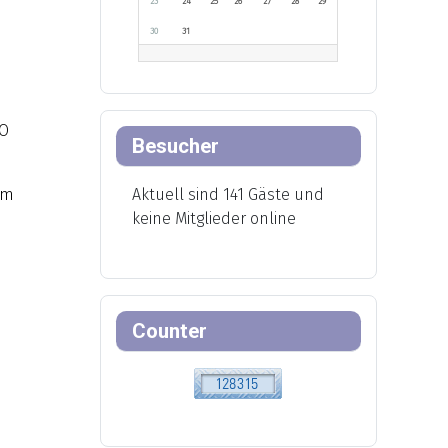
23
24
25
26
27
28
29
30
31
AO
Besucher
um
Aktuell sind 141 Gäste und
keine Mitglieder online
Counter