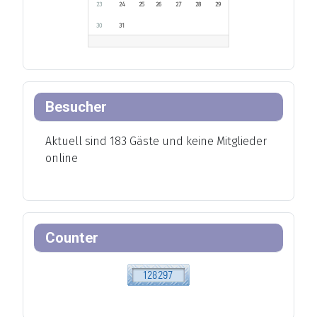
23
24
25
26
27
28
29
30
31
Besucher
Aktuell sind 183 Gäste und keine Mitglieder
online
Counter