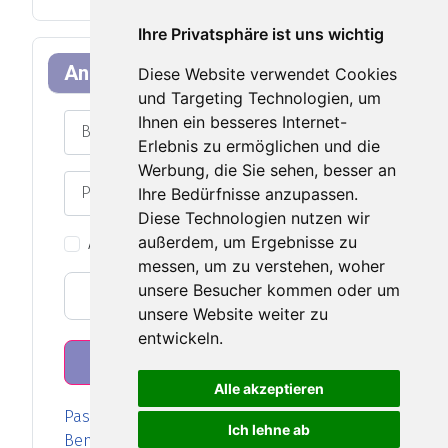
Ihre Privatsphäre ist uns wichtig
Anmeldeformular
Diese Website verwendet Cookies
und Targeting Technologien, um
Benutzername
Ihnen ein besseres Internet-
Erlebnis zu ermöglichen und die
Werbung, die Sie sehen, besser an
Passwort
Ihre Bedürfnisse anzupassen.
Passwort an
Diese Technologien nutzen wir
außerdem, um Ergebnisse zu
Angemeldet bleiben
messen, um zu verstehen, woher
unsere Besucher kommen oder um
Web-Authentifizierung
unsere Website weiter zu
entwickeln.
Anmelden
Alle akzeptieren
Passwort vergessen?
Ich lehne ab
Benutzername vergessen?