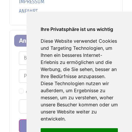
IMPRESSUM
ANFAHRT
Ihre Privatsphäre ist uns wichtig
Anmeldeformular
Diese Website verwendet Cookies
und Targeting Technologien, um
Benutzername
Ihnen ein besseres Internet-
Erlebnis zu ermöglichen und die
Werbung, die Sie sehen, besser an
Passwort
Ihre Bedürfnisse anzupassen.
Passwort an
Diese Technologien nutzen wir
außerdem, um Ergebnisse zu
Angemeldet bleiben
messen, um zu verstehen, woher
unsere Besucher kommen oder um
Web-Authentifizierung
unsere Website weiter zu
entwickeln.
Anmelden