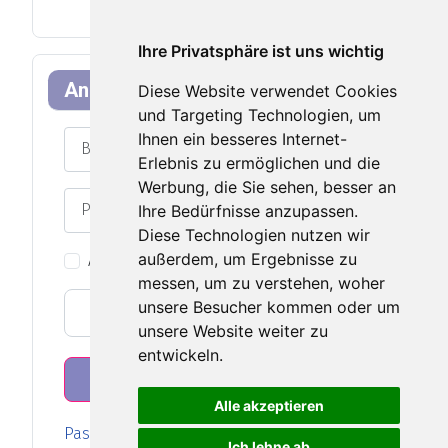
Ihre Privatsphäre ist uns wichtig
Anmeldeformular
Diese Website verwendet Cookies
und Targeting Technologien, um
Benutzername
Ihnen ein besseres Internet-
Erlebnis zu ermöglichen und die
Werbung, die Sie sehen, besser an
Passwort
Ihre Bedürfnisse anzupassen.
Passwort an
Diese Technologien nutzen wir
außerdem, um Ergebnisse zu
Angemeldet bleiben
messen, um zu verstehen, woher
unsere Besucher kommen oder um
Web-Authentifizierung
unsere Website weiter zu
entwickeln.
Anmelden
Alle akzeptieren
Passwort vergessen?
Ich lehne ab