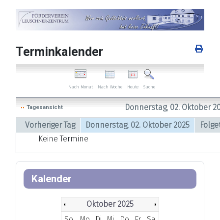
Terminkalender
Nach Woche
Heute
Nach Monat
Suche
Donnerstag, 02. Oktober 2
Tagesansicht
Vorheriger Tag
Donnerstag, 02. Oktober 2025
Folge
Keine Termine
Kalender
Oktober 2025
So
Mo
Di
Mi
Do
Fr
Sa